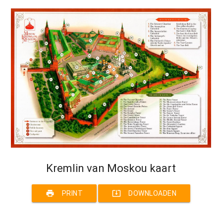
Kremlin van Moskou kaart
print
system_update_alt
PRINT
DOWNLOADEN